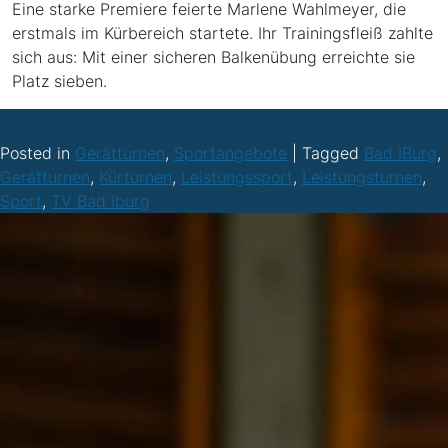
Eine starke Premiere feierte Marlene Wahlmeyer, die
erstmals im Kürbereich startete. Ihr Trainingsfleiß zahlte
sich aus: Mit einer sicheren Balkenübung erreichte sie
Platz sieben.
Posted in
Gerätturnen
,
Sportangebote
|
Tagged
Bad IBurg
,
Gerätturnen
,
Kürturnen
,
Leistungssport
,
Leistungsturnen
,
Sport
,
TV Bad Iburg