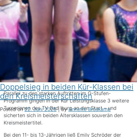
Doppelsieg in beiden Kür-Klassen bei
Parallel zu den starken Auftritten im G-Stufen-
den Kreismeisterschaften
Programm gingen in der Kür Leistungsklasse 3 weitere
Turnerinnen des TV Bad Iburg an den Start – und
Posted on
22. Juni 2025
|
by
Annette Bröskamp
sicherten sich in beiden Altersklassen souverän den
Kreismeistertitel.
Bei den 11- bis 13-Jährigen ließ Emily Schröder der