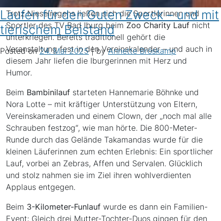
Laufen für den Guten Zweck – und mit
Trotz Nieselregens ließen sich die Sportlerinnen und
Sportler des TV Bad Iburg beim
Zoo Charity Lauf
nicht
tierischem Beistand
unterkriegen. Bereits traditionell gehört die
Veranstaltung fest in den Vereinskalender – und auch in
Posted on
24. Mai 2025
|
by
Annette Bröskamp
diesem Jahr liefen die Iburgerinnen mit Herz und
Humor.
Beim
Bambinilauf
starteten Hannemarie Böhnke und
Nora Lotte – mit kräftiger Unterstützung von Eltern,
Vereinskameraden und einem Clown, der „noch mal alle
Schrauben festzog“, wie man hörte. Die 800-Meter-
Runde durch das Gelände Takamandas wurde für die
kleinen Läuferinnen zum echten Erlebnis: Ein sportlicher
Lauf, vorbei an Zebras, Affen und Servalen. Glücklich
und stolz nahmen sie im Ziel ihren wohlverdienten
Applaus entgegen.
Beim
3-Kilometer-Funlauf
wurde es dann ein Familien-
Event: Gleich drei Mutter-Tochter-Duos gingen für den