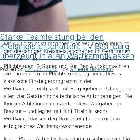
Starke Teamleistung bei den
Mit 44 Leistungsturnerinnen war der TV Bad Iburg bei
Kreismeisterschaften: TV Bad Iburg
den diesjährigen Kreismeisterschaften im Gerätturnen
überzeugt in allen Wettkampfklassen
vertreten – und das in allen Wettkampfbereichen:
Pflichtstufen, G-Stufen und Kür. Den Auftakt machten
Posted on
22. Juni 2025
|
by
Annette Bröskamp
die Turnerinnen im Pflichtstufenprogramm. Dieses
klassische Einsteigerprogramm in den
Wettkampfbereich stellt mit vorgegebenen Übungen an
allen vier Geräten hohe technische Anforderungen. Die
Iburger Athletinnen meisterten diese Aufgaben mit
Bravour – und legten mit fünf Titeln in sechs
Wettkampfklassen den Grundstein für ein rundum
erfolgreiches Wettkampfwochenende.
In der P5 der Acht- bis Neunjährigen sicherte sich Lia