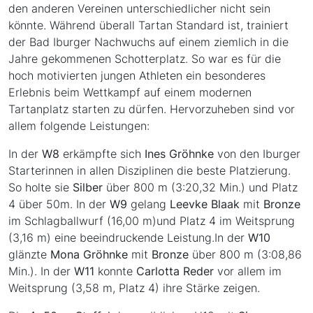
den anderen Vereinen unterschiedlicher nicht sein
könnte. Während überall Tartan Standard ist, trainiert
der Bad Iburger Nachwuchs auf einem ziemlich in die
Jahre gekommenen Schotterplatz. So war es für die
hoch motivierten jungen Athleten ein besonderes
Erlebnis beim Wettkampf auf einem modernen
Tartanplatz starten zu dürfen. Hervorzuheben sind vor
allem folgende Leistungen:
In der
W8
erkämpfte sich
Ines Gröhnke
von den Iburger
Starterinnen in allen Disziplinen die beste Platzierung.
So holte sie
Silber
über 800 m (3:20,32 Min.) und Platz
4 über 50m. In der
W9
gelang
Leevke Blaak
mit
Bronze
im Schlagballwurf (16,00 m)und Platz 4 im Weitsprung
(3,16 m) eine beeindruckende Leistung.In der
W10
glänzte
Mona Gröhnke
mit
Bronze
über 800 m (3:08,86
Min.). In der
W11
konnte
Carlotta Reder
vor allem im
Weitsprung (3,58 m, Platz 4) ihre Stärke zeigen.