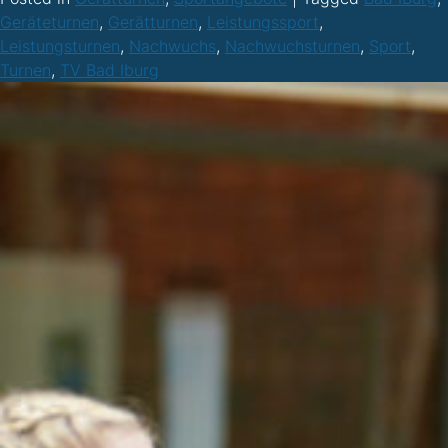
Geräteturnen
,
Gerätturnen
,
Leistungssport
,
Leistungsturnen
,
Nachwuchs
,
Nachwuchsturnen
,
Sport
,
Turnen
,
TV Bad Iburg