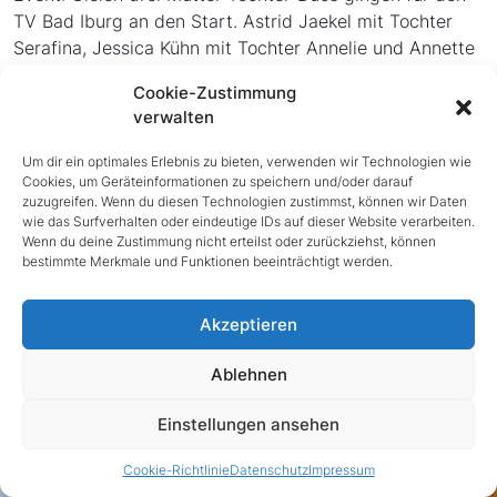
TV Bad Iburg an den Start. Astrid Jaekel mit Tochter
Serafina, Jessica Kühn mit Tochter Annelie und Annette
Bröskamp mit Tochter Aurelia liefen nicht nur mit
Cookie-Zustimmung
sportlichem Ehrgeiz, sondern vor allem mit einem
verwalten
Lächeln im Gesicht über die Strecke – gegenseitige
Motivation inklusive. Im Ziel warteten kleine Stärkungen
Um dir ein optimales Erlebnis zu bieten, verwenden wir Technologien wie
und das gute Gefühl, mit dem Lauf gleich zwei wichtige
Cookies, um Geräteinformationen zu speichern und/oder darauf
zuzugreifen. Wenn du diesen Technologien zustimmst, können wir Daten
Projekte zu unterstützen:
„Sportler 4 a children’s
wie das Surfverhalten oder eindeutige IDs auf dieser Website verarbeiten.
world“
sowie
„Deutsch lernen im Zoo“
.
Wenn du deine Zustimmung nicht erteilst oder zurückziehst, können
bestimmte Merkmale und Funktionen beeinträchtigt werden.
Posted in
Crosslauf
,
Leichtathletik
,
Sportangebote
|
Akzeptieren
Tagged
Bad IBurg
,
Charity
,
Fitness
,
Gesundheit
,
Joggen
,
Laufen
,
Leichtathletik
,
Spenden
,
Sport
,
TV Bad Iburg
Ablehnen
Einstellungen ansehen
Cookie-Richtlinie
Datenschutz
Impressum