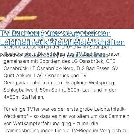
TV Bad Iburg überzeugt bei den
Bei strahlendem Sonnenschein, sommerlichen
Temperaturen und toller Atmosphäre fanden die
Leichtathletik Kreismeisterschaften
Kreismeisterschaften der U10–U14 im Sportpark
Illoshöhe statt. Die Athleten des TV Bad Iburg traten
Posted on
29. Juni 2025
|
by
Annette Bröskamp
gemeinsam mit Sportlern des LG Osnabrück, OTB
Osnabrück, LT Osnabrück-Nord, TuS Bad Essen, SV
Quitt Ankum, LAC Osnabrück und TV
Georgsmarienhütte in den Disziplinen Weitsprung,
Schlagballwurf, 50m Sprint, 800m Lauf und in der
4x50m Staffel an.
Für einige TV’ler war es der erste große Leichtathletik-
Wettkampf – so dass es hier vor allem um das Sammeln
von Wettkampferfahrung ging – zumal die
Trainingsbedingungen für die TV-Riege im Vergleich zu