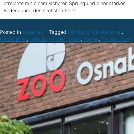
erreichte mit einem sicheren Sprung und einer starken
Bodenübung den sechsten Platz.
Posted in
Allgemein
|
Tagged
Bad IBurg
,
Geräteturnen
,
Gerätturnen
,
Leistungsturnen
,
Sport
,
Turnen
,
TV Bad Iburg