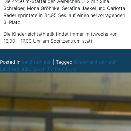
Die
4×50 m-Staffel
der weiblichen U12 mit
Sina
Schreiber, Mona Gröhnke, Serafina Jaekel
und
Carlotta
Reder
sprintete in 34,95 Sek. auf einen hervorragenden
3. Platz
.
Die Kinderleichtathletik findet immer mittwochs von
16.00 – 17.00 Uhr am Sportzentrum statt.
Posted in
Leichtathletik
|
Tagged
Kinderleichtathletik
,
Leichtathletik
,
Sport
,
TV Bad Iburg