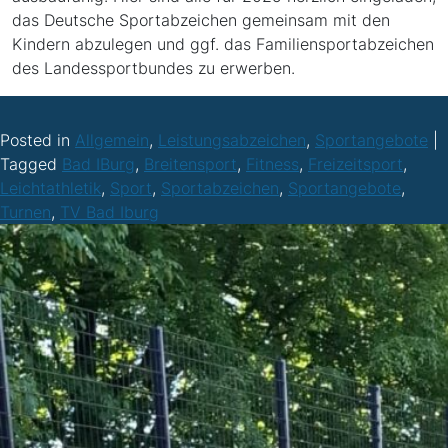
das Deutsche Sportabzeichen gemeinsam mit den
Kindern abzulegen und ggf. das Familiensportabzeichen
des Landessportbundes zu erwerben.
Posted in
Allgemein
,
Leistungsabzeichen
,
Sportangebote
|
Tagged
Bad IBurg
,
Breitensport
,
Fitness
,
Freizeitsport
,
Leichtathletik
,
Sport
,
Sportabzeichen
,
Sportangebote
,
Turnen
,
TV Bad Iburg