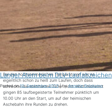
Langer Atem beim DLV-Laufabzeichen
Bei den hochsommerlichen Temperaturen war es
eigentlich schon zu heiß zum Laufen, doch dass
Posted on
10. September 2023
|
by
Annette Bröskamp
schreckte die stahlharten TV’ler nicht. Hoch motiviert
gingen 85 laufbegeisterte Teilnehmer pünktlich um
10.00 Uhr an den Start, um auf der heimischen
Aschebahn ihre Runden zu drehen.