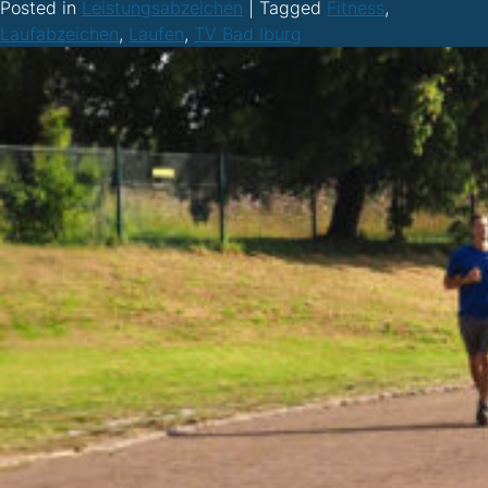
Posted in
Leistungsabzeichen
|
Tagged
Fitness
,
Laufabzeichen
,
Laufen
,
TV Bad Iburg