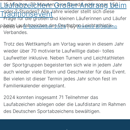
Laufabzeichen: Großer Andrang beim
15 Minuten, 30 Minuten, eine Stunde oder sogar 1,50
oder 2 Stunden? Alle Jahre wieder stellt sich diese
Traditionsevent
Frage für die großen und kleinen Läuferinnen und Läufer
beim Laufabzeichen des Deutschen Leichtathletik-
Posted on
8. September 2024
|
by
Annette Bröskamp
Verbandes.
Trotz des Wettkampfs am Vortag waren in diesem Jahr
wieder über 70 motivierte Laufwillige dabei- tolles
Laufwetter inklusive. Neben Turnern und Leichtathleten
der Sportgruppen begeisterten sich wie in jedem Jahr
auch wieder viele Eltern und Geschwister für das Event.
Bei vielen ist dieser Termin jedes Jahr schon fest im
Familienkalender eingeplant.
2024 konnten insgesamt 71 Teilnehmer das
Laufabzeichen ablegen oder die Laufdistanz im Rahmen
des Deutschen Sportabzeichens bewältigen.