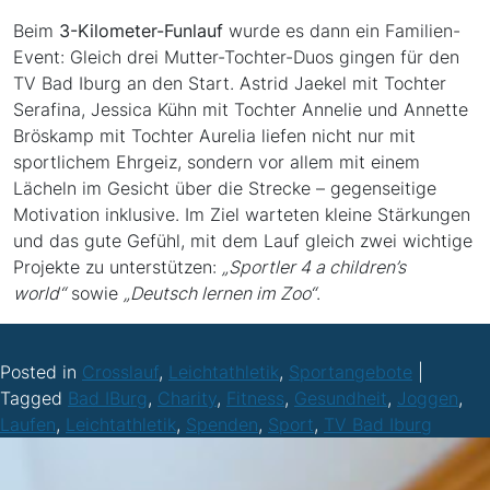
Beim
3-Kilometer-Funlauf
wurde es dann ein Familien-
Event: Gleich drei Mutter-Tochter-Duos gingen für den
TV Bad Iburg an den Start. Astrid Jaekel mit Tochter
Serafina, Jessica Kühn mit Tochter Annelie und Annette
Bröskamp mit Tochter Aurelia liefen nicht nur mit
sportlichem Ehrgeiz, sondern vor allem mit einem
Lächeln im Gesicht über die Strecke – gegenseitige
Motivation inklusive. Im Ziel warteten kleine Stärkungen
und das gute Gefühl, mit dem Lauf gleich zwei wichtige
Projekte zu unterstützen:
„Sportler 4 a children’s
world“
sowie
„Deutsch lernen im Zoo“
.
Posted in
Crosslauf
,
Leichtathletik
,
Sportangebote
|
Tagged
Bad IBurg
,
Charity
,
Fitness
,
Gesundheit
,
Joggen
,
Laufen
,
Leichtathletik
,
Spenden
,
Sport
,
TV Bad Iburg