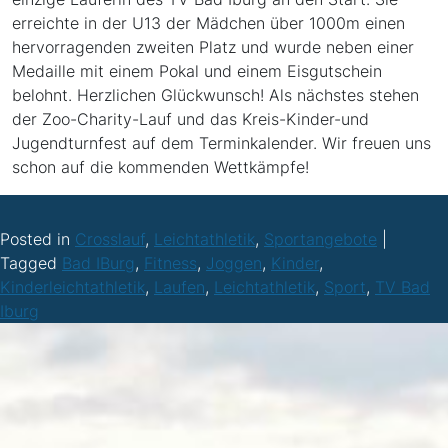
erreichte in der U13 der Mädchen über 1000m einen
hervorragenden zweiten Platz und wurde neben einer
Medaille mit einem Pokal und einem Eisgutschein
belohnt. Herzlichen Glückwunsch! Als nächstes stehen
der Zoo-Charity-Lauf und das Kreis-Kinder-und
Jugendturnfest auf dem Terminkalender. Wir freuen uns
schon auf die kommenden Wettkämpfe!
Posted in
Crosslauf
,
Leichtathletik
,
Sportangebote
|
Tagged
Bad IBurg
,
Fitness
,
Joggen
,
Kinder
,
Kinderleichtathletik
,
Laufen
,
Leichtathletik
,
Sport
,
TV Bad
Iburg