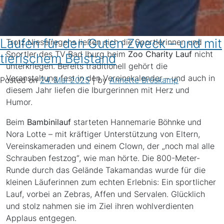
Laufen für den Guten Zweck – und mit
Trotz Nieselregens ließen sich die Sportlerinnen und
Sportler des TV Bad Iburg beim
Zoo Charity Lauf
nicht
tierischem Beistand
unterkriegen. Bereits traditionell gehört die
Veranstaltung fest in den Vereinskalender – und auch in
Posted on
24. Mai 2025
|
by
Annette Bröskamp
diesem Jahr liefen die Iburgerinnen mit Herz und
Humor.
Beim
Bambinilauf
starteten Hannemarie Böhnke und
Nora Lotte – mit kräftiger Unterstützung von Eltern,
Vereinskameraden und einem Clown, der „noch mal alle
Schrauben festzog“, wie man hörte. Die 800-Meter-
Runde durch das Gelände Takamandas wurde für die
kleinen Läuferinnen zum echten Erlebnis: Ein sportlicher
Lauf, vorbei an Zebras, Affen und Servalen. Glücklich
und stolz nahmen sie im Ziel ihren wohlverdienten
Applaus entgegen.