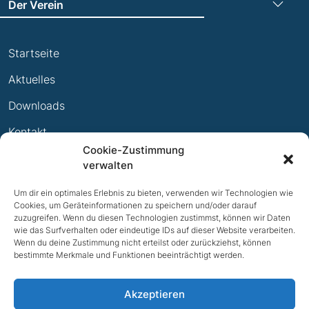
Der Verein
Leichtathletik
Trainingszeiten
Laufen
Startseite
Termine
Leistungsabzeichen
Aktuelles
Ewige Erfolge
Downloads
Mitglied werden
Kontakt
Cookie-Zustimmung
Impressum
verwalten
Datenschutz
Um dir ein optimales Erlebnis zu bieten, verwenden wir Technologien wie
Cookies, um Geräteinformationen zu speichern und/oder darauf
zuzugreifen. Wenn du diesen Technologien zustimmst, können wir Daten
wie das Surfverhalten oder eindeutige IDs auf dieser Website verarbeiten.
Wenn du deine Zustimmung nicht erteilst oder zurückziehst, können
bestimmte Merkmale und Funktionen beeinträchtigt werden.
Akzeptieren