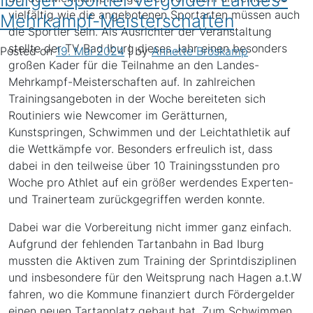
Iburger Sportler vergolden Landes-
vielfältig wie die angebotenen Sportarten müssen auch
Mehrkampf-Meisterschaften
die Sportler sein. Als Ausrichter der Veranstaltung
stellte der TV Bad Iburg dieses Jahr einen besonders
Posted on
19. Mai 2024
|
by
Annette Bröskamp
großen Kader für die Teilnahme an den Landes-
Mehrkampf-Meisterschaften auf. In zahlreichen
Trainingsangeboten in der Woche bereiteten sich
Routiniers wie Newcomer im Gerätturnen,
Kunstspringen, Schwimmen und der Leichtathletik auf
die Wettkämpfe vor. Besonders erfreulich ist, dass
dabei in den teilweise über 10 Trainingsstunden pro
Woche pro Athlet auf ein größer werdendes Experten-
und Trainerteam zurückgegriffen werden konnte.
Dabei war die Vorbereitung nicht immer ganz einfach.
Aufgrund der fehlenden Tartanbahn in Bad Iburg
mussten die Aktiven zum Training der Sprintdisziplinen
und insbesondere für den Weitsprung nach Hagen a.t.W
fahren, wo die Kommune finanziert durch Fördergelder
einen neuen Tartanplatz gebaut hat. Zum Schwimmen