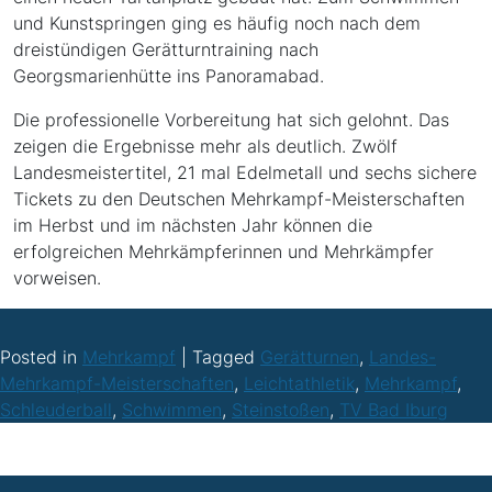
und Kunstspringen ging es häufig noch nach dem
dreistündigen Gerätturntraining nach
Georgsmarienhütte ins Panoramabad.
Die professionelle Vorbereitung hat sich gelohnt. Das
zeigen die Ergebnisse mehr als deutlich. Zwölf
Landesmeistertitel, 21 mal Edelmetall und sechs sichere
Tickets zu den Deutschen Mehrkampf-Meisterschaften
im Herbst und im nächsten Jahr können die
erfolgreichen Mehrkämpferinnen und Mehrkämpfer
vorweisen.
Posted in
Mehrkampf
|
Tagged
Gerätturnen
,
Landes-
Mehrkampf-Meisterschaften
,
Leichtathletik
,
Mehrkampf
,
Schleuderball
,
Schwimmen
,
Steinstoßen
,
TV Bad Iburg