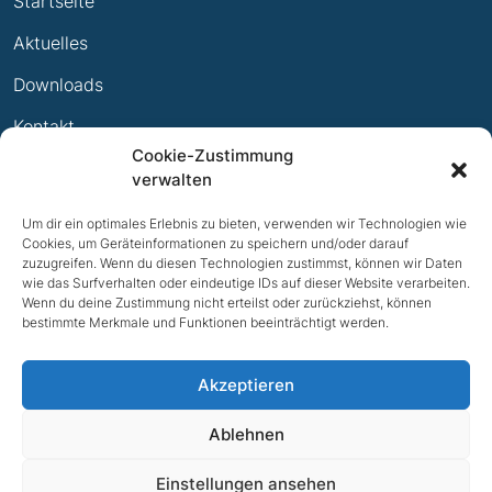
Startseite
Termine
Leistungsabzeichen
Aktuelles
Ewige Erfolge
Downloads
Mitglied werden
Kontakt
Cookie-Zustimmung
Impressum
verwalten
Datenschutz
Um dir ein optimales Erlebnis zu bieten, verwenden wir Technologien wie
Cookies, um Geräteinformationen zu speichern und/oder darauf
zuzugreifen. Wenn du diesen Technologien zustimmst, können wir Daten
wie das Surfverhalten oder eindeutige IDs auf dieser Website verarbeiten.
Wenn du deine Zustimmung nicht erteilst oder zurückziehst, können
bestimmte Merkmale und Funktionen beeinträchtigt werden.
Akzeptieren
Ablehnen
NACH OBEN
NACH OBEN
Einstellungen ansehen