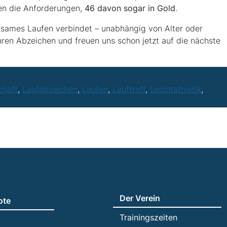
ten die Anforderungen,
46 davon sogar in Gold
.
nsames Laufen verbindet – unabhängig von Alter oder
hren Abzeichen und freuen uns schon jetzt auf die nächste
chaft
,
Laufabzeichen
,
Laufen
,
Lauftreff
,
Leichtathletik
,
Der Verein
ote
Trainingszeiten