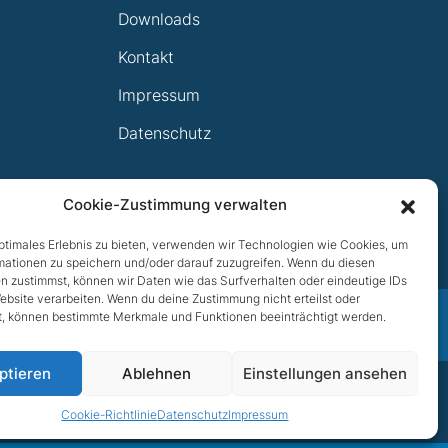
Downloads
Kontakt
Impressum
Datenschutz
Cookie-Zustimmung verwalten
optimales Erlebnis zu bieten, verwenden wir Technologien wie Cookies, um
mationen zu speichern und/oder darauf zuzugreifen. Wenn du diesen
n zustimmst, können wir Daten wie das Surfverhalten oder eindeutige IDs
ebsite verarbeiten. Wenn du deine Zustimmung nicht erteilst oder
t, können bestimmte Merkmale und Funktionen beeinträchtigt werden.
NACH OBEN
NACH OBEN
ptieren
Ablehnen
Einstellungen ansehen
Cookie-Richtlinie
Datenschutz
Impressum