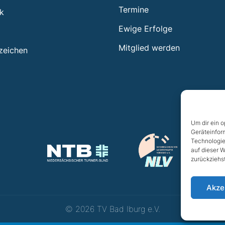
Termine
ik
Ewige Erfolge
Mitglied werden
zeichen
Um dir ein 
Geräteinfor
Technologie
auf dieser W
zurückziehs
Akze
© 2026 TV Bad Iburg e.V.