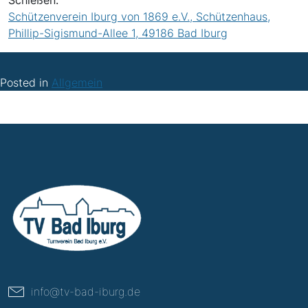
Schießen:
Schützenverein Iburg von 1869 e.V., Schützenhaus,
Phillip-Sigismund-Allee 1, 49186 Bad Iburg
Posted in
Allgemein
info@tv-bad-iburg.de