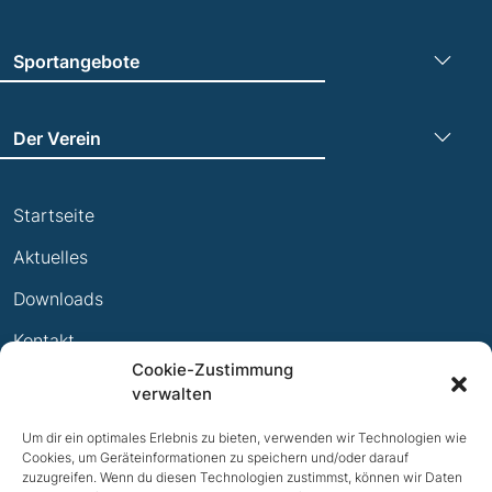
Sportangebote
Turnen
Der Verein
Leichtathletik
Trainingszeiten
Laufen
Startseite
Termine
Leistungsabzeichen
Aktuelles
Ewige Erfolge
Downloads
Mitglied werden
Kontakt
Cookie-Zustimmung
Impressum
verwalten
Datenschutz
Um dir ein optimales Erlebnis zu bieten, verwenden wir Technologien wie
Cookies, um Geräteinformationen zu speichern und/oder darauf
zuzugreifen. Wenn du diesen Technologien zustimmst, können wir Daten