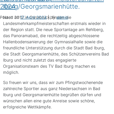
2024
Iburg/Georgsmarienhütte.
Posted on
Nach 2012 in Osnabrück, finden die
17. April 2024
|
by
admin
Landesmehrkampfmeisterschaften erstmals wieder in
der Region statt. Die neue Sportanlage am Rehlberg,
das Panoramabad, die rechtzeitig abgeschlossene
Hallenbodensanierung der Gymnasialhalle sowie die
freundliche Unterstützung durch die Stadt Bad Iburg,
die Stadt Georgsmarienhütte, des Schützenvereins Bad
Iburg und nicht zuletzt das engagierte
Organisationsteam des TV Bad Iburg machen es
möglich.
So freuen wir uns, dass wir zum Pfingstwochenende
zahlreiche Sportler aus ganz Niedersachsen in Bad
Iburg und Georgsmarienhütte begrüßen dürfen und
wünschen allen eine gute Anreise sowie schöne,
erfolgreiche Wettkämpfe.