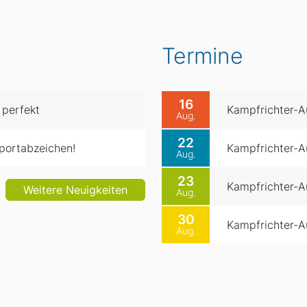
Termine
16
 perfekt
Kampfrichter-Au
Aug.
22
portabzeichen!
Kampfrichter-Au
Aug.
23
Kampfrichter-Au
Weitere Neuigkeiten
Aug.
30
Kampfrichter-Au
Aug.