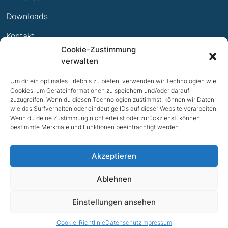
Ewige Erfolge
Downloads
Mitglied werden
Kontakt
Cookie-Zustimmung
Impressum
verwalten
Datenschutz
Um dir ein optimales Erlebnis zu bieten, verwenden wir Technologien wie
Cookies, um Geräteinformationen zu speichern und/oder darauf
zuzugreifen. Wenn du diesen Technologien zustimmst, können wir Daten
wie das Surfverhalten oder eindeutige IDs auf dieser Website verarbeiten.
Wenn du deine Zustimmung nicht erteilst oder zurückziehst, können
bestimmte Merkmale und Funktionen beeinträchtigt werden.
Akzeptieren
Ablehnen
NACH OBEN
Einstellungen ansehen
© 2026 TV Bad Iburg e.V.
Cookie-Richtlinie
Datenschutz
Impressum