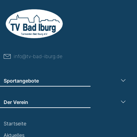
info@tv-bad-iburg.de
Sportangebote
Turnen
Der Verein
Leichtathletik
Trainingszeiten
Laufen
Startseite
Termine
Leistungsabzeichen
Aktuelles