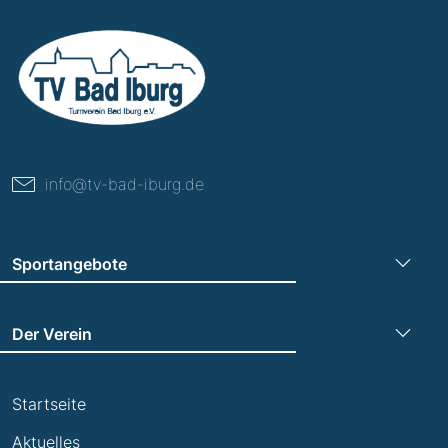
info@tv-bad-iburg.de
Sportangebote
Turnen
Der Verein
Leichtathletik
Trainingszeiten
Laufen
Startseite
Termine
Leistungsabzeichen
Aktuelles