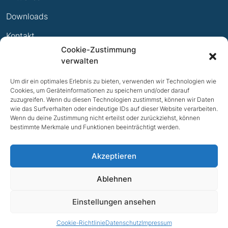
Ewige Erfolge
Downloads
Mitglied werden
Kontakt
Cookie-Zustimmung
Impressum
verwalten
Datenschutz
Um dir ein optimales Erlebnis zu bieten, verwenden wir Technologien wie
Cookies, um Geräteinformationen zu speichern und/oder darauf
zuzugreifen. Wenn du diesen Technologien zustimmst, können wir Daten
wie das Surfverhalten oder eindeutige IDs auf dieser Website verarbeiten.
Wenn du deine Zustimmung nicht erteilst oder zurückziehst, können
bestimmte Merkmale und Funktionen beeinträchtigt werden.
Akzeptieren
Ablehnen
NACH OBEN
Einstellungen ansehen
© 2026 TV Bad Iburg e.V.
Cookie-Richtlinie
Datenschutz
Impressum