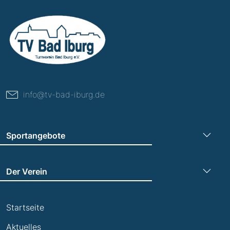
info@tv-bad-iburg.de
Sportangebote
Turnen
Der Verein
Leichtathletik
Trainingszeiten
Laufen
Startseite
Termine
Leistungsabzeichen
Aktuelles