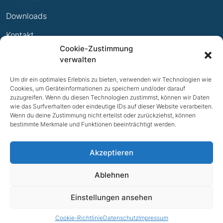
Ewige Erfolge
Downloads
Mitglied werden
Kontakt
Cookie-Zustimmung
Impressum
verwalten
Datenschutz
Um dir ein optimales Erlebnis zu bieten, verwenden wir Technologien wie
Cookies, um Geräteinformationen zu speichern und/oder darauf
zuzugreifen. Wenn du diesen Technologien zustimmst, können wir Daten
wie das Surfverhalten oder eindeutige IDs auf dieser Website verarbeiten.
Wenn du deine Zustimmung nicht erteilst oder zurückziehst, können
bestimmte Merkmale und Funktionen beeinträchtigt werden.
Akzeptieren
Ablehnen
NACH OBEN
Einstellungen ansehen
© 2026 TV Bad Iburg e.V.
Cookie-Richtlinie
Datenschutz
Impressum