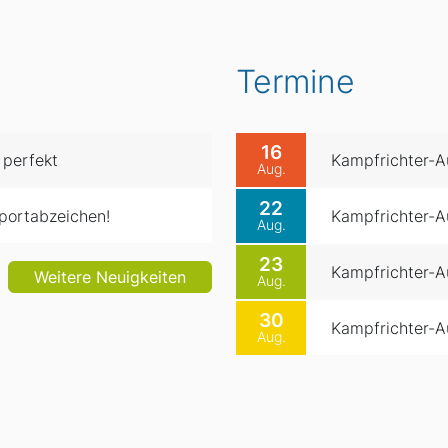
Termine
16
 perfekt
Kampfrichter-Au
Aug.
22
portabzeichen!
Kampfrichter-Au
Aug.
23
Kampfrichter-Au
Weitere Neuigkeiten
Aug.
30
Kampfrichter-Au
Aug.