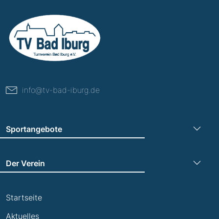
info@tv-bad-iburg.de
Sportangebote
Turnen
Der Verein
Leichtathletik
Trainingszeiten
Laufen
Startseite
Termine
Leistungsabzeichen
Aktuelles