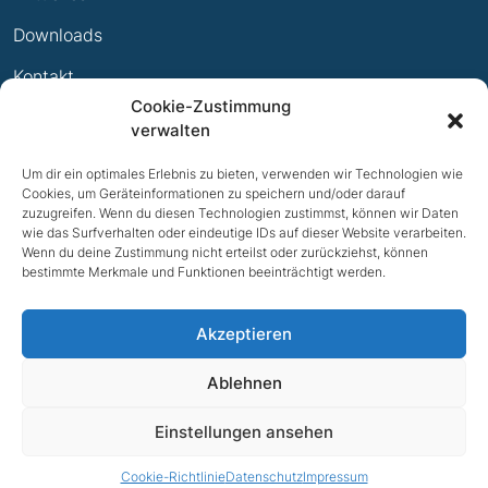
Ewige Erfolge
Downloads
Mitglied werden
Kontakt
Cookie-Zustimmung
Impressum
verwalten
Datenschutz
Um dir ein optimales Erlebnis zu bieten, verwenden wir Technologien wie
Cookies, um Geräteinformationen zu speichern und/oder darauf
zuzugreifen. Wenn du diesen Technologien zustimmst, können wir Daten
wie das Surfverhalten oder eindeutige IDs auf dieser Website verarbeiten.
Wenn du deine Zustimmung nicht erteilst oder zurückziehst, können
bestimmte Merkmale und Funktionen beeinträchtigt werden.
Akzeptieren
Ablehnen
NACH OBEN
Einstellungen ansehen
© 2026 TV Bad Iburg e.V.
Cookie-Richtlinie
Datenschutz
Impressum