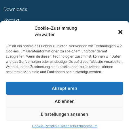
Ewige Erfolge
Downloads
Mitglied werden
Kontakt
Cookie-Zustimmung
Impressum
verwalten
Datenschutz
Um dir ein optimales Erlebnis zu bieten, verwenden wir Technologien wie
Cookies, um Geräteinformationen zu speichern und/oder darauf
zuzugreifen. Wenn du diesen Technologien zustimmst, können wir Daten
wie das Surfverhalten oder eindeutige IDs auf dieser Website verarbeiten.
Wenn du deine Zustimmung nicht erteilst oder zurückziehst, können
bestimmte Merkmale und Funktionen beeinträchtigt werden.
Akzeptieren
Ablehnen
NACH OBEN
Einstellungen ansehen
© 2026 TV Bad Iburg e.V.
Cookie-Richtlinie
Datenschutz
Impressum