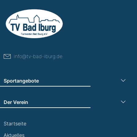
info@tv-bad-iburg.de
Sportangebote
Turnen
Der Verein
Leichtathletik
Trainingszeiten
Laufen
Startseite
Termine
Leistungsabzeichen
Aktuelles