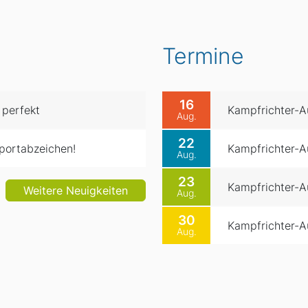
Termine
16
 perfekt
Kampfrichter-Au
Aug.
22
portabzeichen!
Kampfrichter-Au
Aug.
23
Kampfrichter-Au
Weitere Neuigkeiten
Aug.
30
Kampfrichter-Au
Aug.