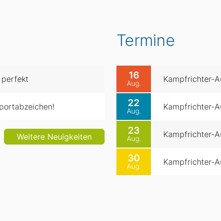
Termine
16
 perfekt
Kampfrichter-Au
Aug.
22
portabzeichen!
Kampfrichter-Au
Aug.
23
Kampfrichter-Au
Weitere Neuigkeiten
Aug.
30
Kampfrichter-Au
Aug.