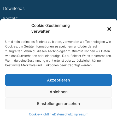
Ewige Erfolge
Downloads
Mitglied werden
Kontakt
Cookie-Zustimmung
Impressum
verwalten
Datenschutz
Um dir ein optimales Erlebnis zu bieten, verwenden wir Technologien wie
Cookies, um Geräteinformationen zu speichern und/oder darauf
zuzugreifen. Wenn du diesen Technologien zustimmst, können wir Daten
wie das Surfverhalten oder eindeutige IDs auf dieser Website verarbeiten.
Wenn du deine Zustimmung nicht erteilst oder zurückziehst, können
bestimmte Merkmale und Funktionen beeinträchtigt werden.
Akzeptieren
Ablehnen
NACH OBEN
Einstellungen ansehen
© 2026 TV Bad Iburg e.V.
Cookie-Richtlinie
Datenschutz
Impressum