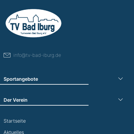
info@tv-bad-iburg.de
Sportangebote
Turnen
Der Verein
Leichtathletik
Trainingszeiten
Laufen
Startseite
Termine
Leistungsabzeichen
Aktuelles