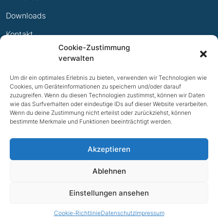
Ewige Erfolge
Downloads
Mitglied werden
Kontakt
Cookie-Zustimmung
Impressum
verwalten
Datenschutz
Um dir ein optimales Erlebnis zu bieten, verwenden wir Technologien wie
Cookies, um Geräteinformationen zu speichern und/oder darauf
zuzugreifen. Wenn du diesen Technologien zustimmst, können wir Daten
wie das Surfverhalten oder eindeutige IDs auf dieser Website verarbeiten.
Wenn du deine Zustimmung nicht erteilst oder zurückziehst, können
bestimmte Merkmale und Funktionen beeinträchtigt werden.
Akzeptieren
Ablehnen
NACH OBEN
Einstellungen ansehen
© 2026 TV Bad Iburg e.V.
Cookie-Richtlinie
Datenschutz
Impressum