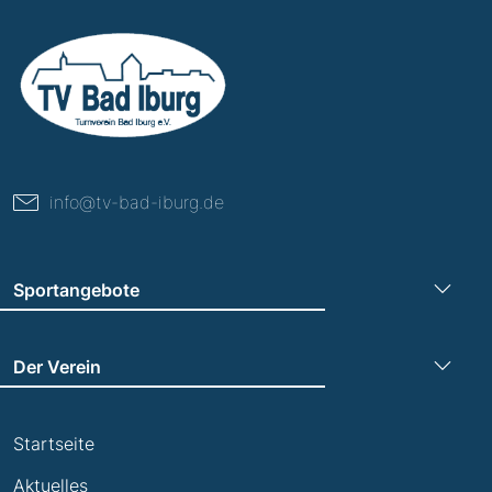
info@tv-bad-iburg.de
Sportangebote
Turnen
Der Verein
Leichtathletik
Trainingszeiten
Laufen
Startseite
Termine
Leistungsabzeichen
Aktuelles