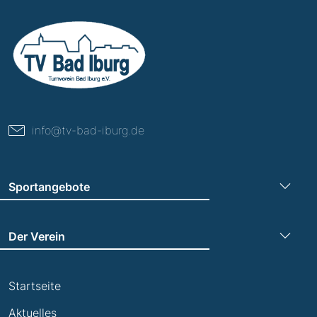
info@tv-bad-iburg.de
Sportangebote
Turnen
Der Verein
Leichtathletik
Trainingszeiten
Laufen
Startseite
Termine
Leistungsabzeichen
Aktuelles