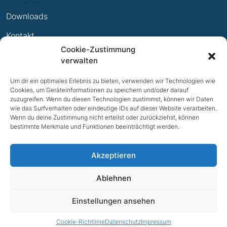
Ewige Erfolge
Downloads
Mitglied werden
Kontakt
Cookie-Zustimmung
Impressum
verwalten
Datenschutz
Um dir ein optimales Erlebnis zu bieten, verwenden wir Technologien wie
Cookies, um Geräteinformationen zu speichern und/oder darauf
zuzugreifen. Wenn du diesen Technologien zustimmst, können wir Daten
wie das Surfverhalten oder eindeutige IDs auf dieser Website verarbeiten.
Wenn du deine Zustimmung nicht erteilst oder zurückziehst, können
bestimmte Merkmale und Funktionen beeinträchtigt werden.
Akzeptieren
Ablehnen
NACH OBEN
Einstellungen ansehen
© 2026 TV Bad Iburg e.V.
Cookie-Richtlinie
Datenschutz
Impressum