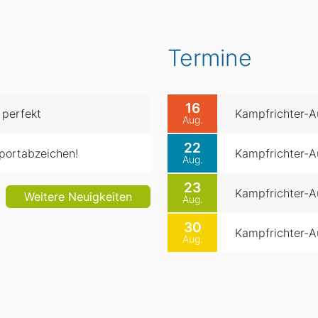
Termine
16
 perfekt
Kampfrichter-Au
Aug.
22
portabzeichen!
Kampfrichter-Au
Aug.
23
Kampfrichter-Au
Weitere Neuigkeiten
Aug.
30
Kampfrichter-Au
Aug.