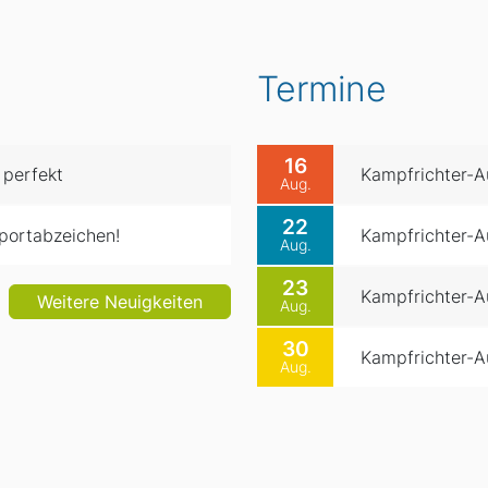
Termine
16
 perfekt
Kampfrichter-Au
Aug.
22
portabzeichen!
Kampfrichter-Au
Aug.
23
Kampfrichter-Au
Weitere Neuigkeiten
Aug.
30
Kampfrichter-Au
Aug.