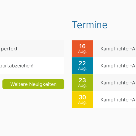
Termine
16
 perfekt
Kampfrichter-Au
Aug.
22
portabzeichen!
Kampfrichter-Au
Aug.
23
Kampfrichter-Au
Weitere Neuigkeiten
Aug.
30
Kampfrichter-Au
Aug.