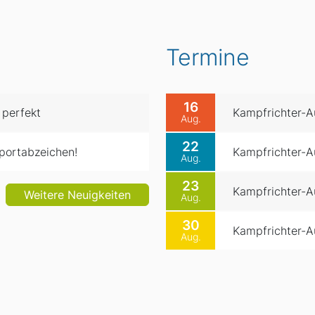
Termine
16
 perfekt
Kampfrichter-Au
Aug.
22
portabzeichen!
Kampfrichter-Au
Aug.
23
Kampfrichter-Au
Weitere Neuigkeiten
Aug.
30
Kampfrichter-Au
Aug.