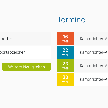
Termine
16
 perfekt
Kampfrichter-Au
Aug.
22
portabzeichen!
Kampfrichter-Au
Aug.
23
Kampfrichter-Au
Weitere Neuigkeiten
Aug.
30
Kampfrichter-Au
Aug.