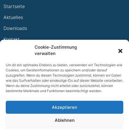
Startseite
Termine
Leistungsabzeichen
Aktuelles
Ewige Erfolge
Downloads
Mitglied werden
Kontakt
Cookie-Zustimmung
Impressum
verwalten
Datenschutz
Um dir ein optimales Erlebnis zu bieten, verwenden wir Technologien wie
Cookies, um Geräteinformationen zu speichern und/oder darauf
zuzugreifen. Wenn du diesen Technologien zustimmst, können wir Daten
wie das Surfverhalten oder eindeutige IDs auf dieser Website verarbeiten.
Wenn du deine Zustimmung nicht erteilst oder zurückziehst, können
bestimmte Merkmale und Funktionen beeinträchtigt werden.
Akzeptieren
Ablehnen
NACH OBEN