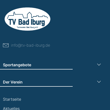
info@tv-bad-iburg.de
Sportangebote
Turnen
Der Verein
Leichtathletik
Trainingszeiten
Laufen
Startseite
Termine
Leistungsabzeichen
Aktuelles