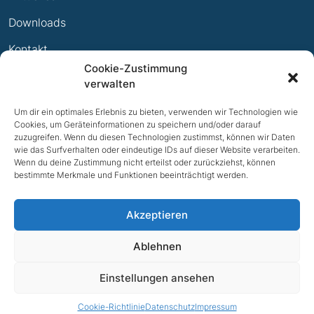
Ewige Erfolge
Downloads
Mitglied werden
Kontakt
Cookie-Zustimmung
Impressum
verwalten
Datenschutz
Um dir ein optimales Erlebnis zu bieten, verwenden wir Technologien wie
Cookies, um Geräteinformationen zu speichern und/oder darauf
zuzugreifen. Wenn du diesen Technologien zustimmst, können wir Daten
wie das Surfverhalten oder eindeutige IDs auf dieser Website verarbeiten.
Wenn du deine Zustimmung nicht erteilst oder zurückziehst, können
bestimmte Merkmale und Funktionen beeinträchtigt werden.
Akzeptieren
Ablehnen
NACH OBEN
Einstellungen ansehen
© 2026 TV Bad Iburg e.V.
Cookie-Richtlinie
Datenschutz
Impressum