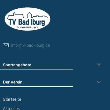
info@tv-bad-iburg.de
Sportangebote
Turnen
Der Verein
Leichtathletik
Trainingszeiten
Laufen
Startseite
Termine
Leistungsabzeichen
Aktuelles