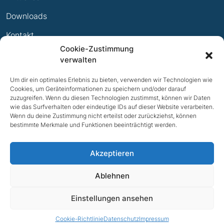
Ewige Erfolge
Downloads
Mitglied werden
Kontakt
Cookie-Zustimmung
Impressum
verwalten
Datenschutz
Um dir ein optimales Erlebnis zu bieten, verwenden wir Technologien wie
Cookies, um Geräteinformationen zu speichern und/oder darauf
zuzugreifen. Wenn du diesen Technologien zustimmst, können wir Daten
wie das Surfverhalten oder eindeutige IDs auf dieser Website verarbeiten.
Wenn du deine Zustimmung nicht erteilst oder zurückziehst, können
bestimmte Merkmale und Funktionen beeinträchtigt werden.
Akzeptieren
Ablehnen
NACH OBEN
Einstellungen ansehen
© 2026 TV Bad Iburg e.V.
Cookie-Richtlinie
Datenschutz
Impressum