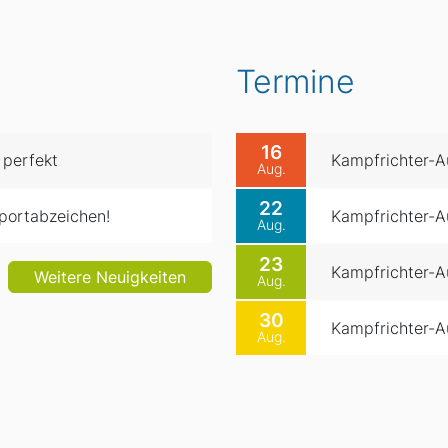
Termine
16
 perfekt
Kampfrichter-Au
Aug.
22
portabzeichen!
Kampfrichter-Au
Aug.
23
Kampfrichter-Au
Weitere Neuigkeiten
Aug.
30
Kampfrichter-Au
Aug.