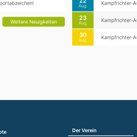
22
portabzeichen!
Kampfrichter-Au
Aug.
23
Kampfrichter-Au
Weitere Neuigkeiten
Aug.
30
Kampfrichter-Au
Aug.
Der Verein
ote