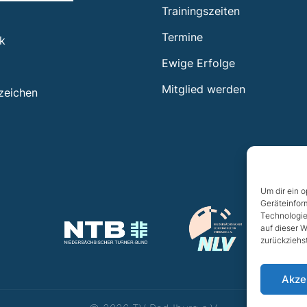
Trainingszeiten
Termine
ik
Ewige Erfolge
Mitglied werden
zeichen
Um dir ein 
Geräteinfor
Technologie
auf dieser W
zurückziehs
Akze