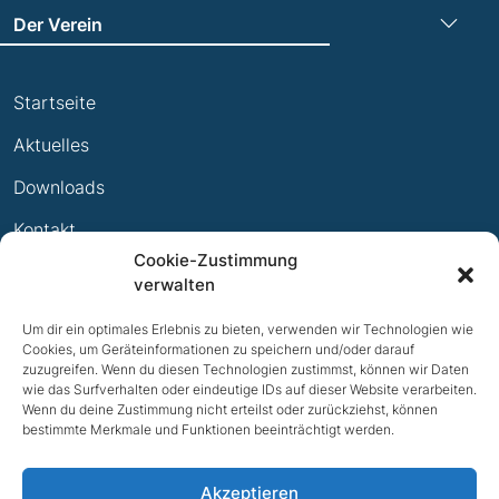
Der Verein
Leichtathletik
Trainingszeiten
Laufen
Startseite
Termine
Leistungsabzeichen
Aktuelles
Ewige Erfolge
Downloads
Mitglied werden
Kontakt
Cookie-Zustimmung
Impressum
verwalten
Datenschutz
Um dir ein optimales Erlebnis zu bieten, verwenden wir Technologien wie
Cookies, um Geräteinformationen zu speichern und/oder darauf
zuzugreifen. Wenn du diesen Technologien zustimmst, können wir Daten
wie das Surfverhalten oder eindeutige IDs auf dieser Website verarbeiten.
Wenn du deine Zustimmung nicht erteilst oder zurückziehst, können
bestimmte Merkmale und Funktionen beeinträchtigt werden.
Akzeptieren